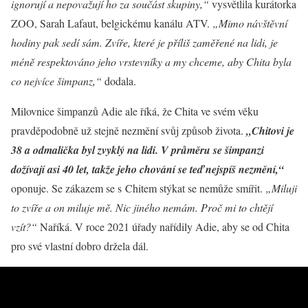
ignorují a nepovažují ho za součást skupiny,“
vysvětlila kurátorka
ZOO, Sarah Lafaut, belgickému kanálu ATV.
„Mimo návštěvní
hodiny pak sedí sám. Zvíře, které je příliš zaměřené na lidi, je
méně respektováno jeho vrstevníky a my chceme, aby Chita byla
co nejvíce šimpanz,“
dodala.
Milovnice šimpanzů Adie ale říká, že Chita ve svém věku
pravděpodobně už stejně nezmění svůj způsob života.
„Chitovi je
38 a odmalička byl zvyklý na lidi. V průměru se šimpanzi
dožívají asi 40 let, takže jeho chování se teď nejspíš nezmění,“
oponuje. Se zákazem se s Chitem stýkat se nemůže smířit.
„Miluji
to zvíře a on miluje mě. Nic jiného nemám. Proč mi to chtějí
vzít?“
Naříká. V roce 2021 úřady nařídily Adie, aby se od Chita
pro své vlastní dobro držela dál.