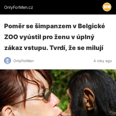
OnlyForMen.cz
Poměr se šimpanzem v Belgické
ZOO vyústil pro ženu v úplný
zákaz vstupu. Tvrdí, že se milují
OnlyForMen
4 roky ago