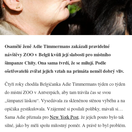
Osamělé ženě Adie Timmermans zakázali pravidelné
návštěvy ZOO v Belgii kvůli její slabosti pro místního
šimpanze Chity. Ona sama tvrdí, že se milují. Podle
ošetřovatelů zvířat jejich vztah na primáta neměl dobrý vliv.
Čtyři roky chodila Belgičanka Adie Timmermans týden co týden
do místní ZOO v Antverpách, aby tam trávila čas se svou
„šimpanzí láskou“. Vysedávala za skleněnou stěnou výběhu a na
opičáka gestikulovala. Vzájemně si posílali polibky, mávali si…
Sama Adie přiznala pro
New York Post
, že jejich pouto bylo tak
silné, jako by měli spolu milostný poměr. A právě to byl problém.