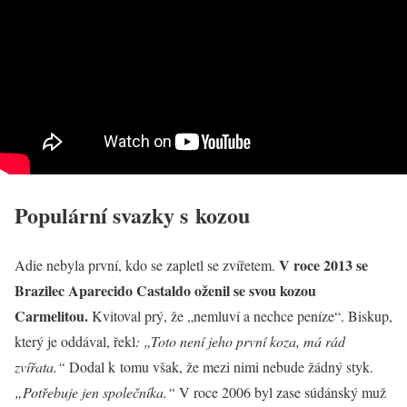
Populární svazky s kozou
V roce 2013 se
Adie nebyla první, kdo se zapletl se zvířetem.
Brazilec Aparecido Castaldo oženil se svou kozou
Carmelitou.
Kvitoval prý, že „nemluví a nechce peníze“. Biskup,
který je oddával, řekl
: „Toto není jeho první koza, má rád
zvířata.“
Dodal k tomu však, že mezi nimi nebude žádný styk.
„Potřebuje jen společníka.“
V roce 2006 byl zase súdánský muž