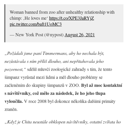
Woman banned from zoo after unhealthy relationship with
chimp: ‚He loves me‘
https://t.co/XPE3JaRYjZ
pic.twitter.com/baft1UoMC3
— New York Post (@nypost)
August 26, 2021
„Požádali jsme paní Timmermans, aby ho nechala být,
nezůstávala s ním příliš dlouho, ani nepřitahovala jeho
pozornost,“
sdělil mluvčí zoologické zahrady s tím, že tento
šimpanz vyrůstal mezi lidmi a měl dlouho problémy se
Byl až moc kontaktní
začleněním do skupiny šimpanzů v ZOO.
s návštěvníky, což mělo za následek, že ho jeho tlupa
vyloučila.
V roce 2008 byl dokonce několika dalšími primáty
zraněn.
„Když je Chita neustále obklopen návštěvníky, ostatní zvířata ho