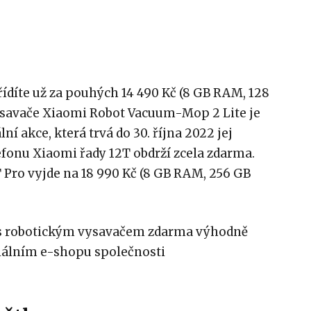
ídíte už za pouhých 14 490 Kč (8 GB RAM, 128
vysavače Xiaomi Robot Vacuum-Mop 2 Lite je
lní akce, která trvá do 30. října 2022 jej
efonu Xiaomi řady 12T obdrží zcela zdarma.
 Pro vyjde na 18 990 Kč (8 GB RAM, 256 GB
 s robotickým vysavačem zdarma výhodně
ciálním e-shopu společnosti