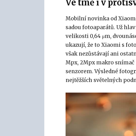
Ve tmě i v protis
Mobilní novinka od Xiaomi
sadou fotoaparátů. Už hlavn
velikosti 0,64 μm, dvouná
ukazují, že to Xiaomi s f
však nezůstávají ani ostatn
Mpx, 2Mpx makro snímač i 
senzorem. Výsledné fotogra
nejtěžších světelných pod