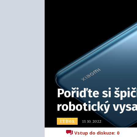
Pořiďte si špi
robotický vys
ITBox
13. 10. 2022
Vstup do diskuze:
0