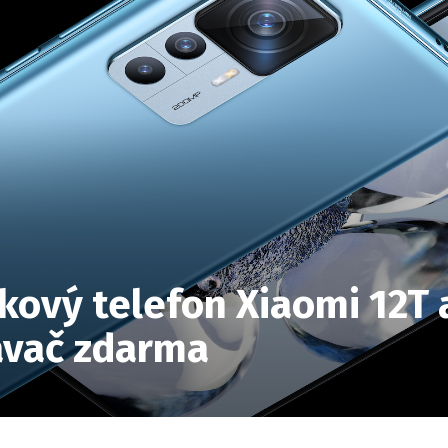
čkový telefon Xiaomi 12T
avač zdarma