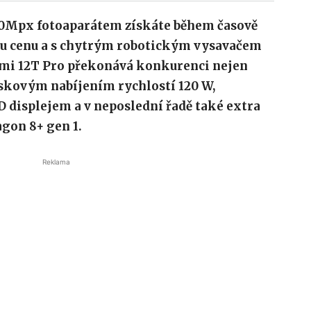
00Mpx fotoaparátem získáte během časově
u cenu a s chytrým robotickým vysavačem
mi 12T Pro překonává konkurenci nejen
eskovým nabíjením rychlostí 120 W,
isplejem a v neposlední řadě také extra
on 8+ gen 1.
Reklama