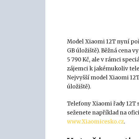
Model Xiaomi 12T nyní poř
GB úložiště). Běžná cena 
5 790 Kč, ale v rámci speciá
zájemci k jakémukoliv tel
Nejvyšší model Xiaomi 12T
úložiště).
Telefony Xiaomi řady 12T
seženete například na ofi
www.Xiaomicesko.cz
.