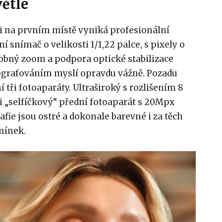
větle
 na prvním místě vyniká profesionální
í snímač o velikosti 1/1,22 palce, s pixely o
sobný zoom a podpora optické stabilizace
otografováním myslí opravdu vážně. Pozadu
í tři fotoaparáty. Ultraširoký s rozlišením 8
„selfíčkový“ přední fotoaparát s 20Mpx
fie jsou ostré a dokonale barevné i za těch
mínek.