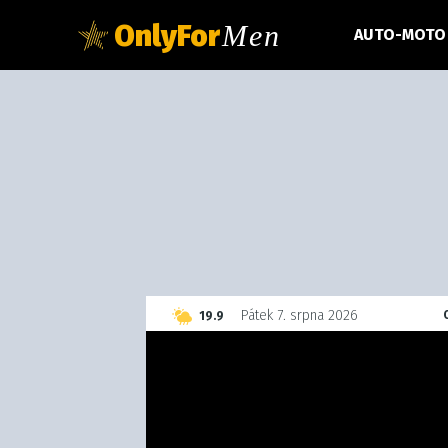
OnlyFor
Men
AUTO-MOTO
C
Pátek 7. srpna 2026
19.9
Czech