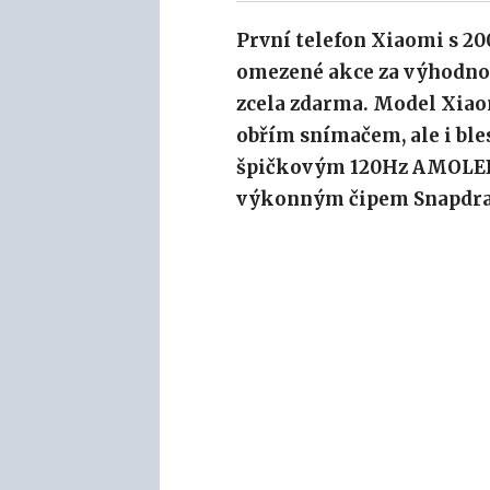
První telefon Xiaomi s 2
omezené akce za výhodno
zcela zdarma. Model Xiao
obřím snímačem, ale i bl
špičkovým 120Hz AMOLED d
výkonným čipem Snapdrag