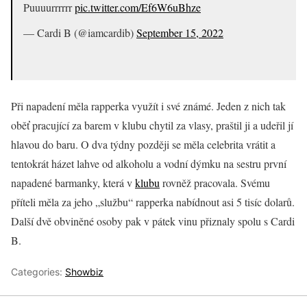
Puuuurrrrrr
pic.twitter.com/Ef6W6uBhze
— Cardi B (@iamcardib)
September 15, 2022
Při napadení měla rapperka využít i své známé. Jeden z nich tak
oběť pracující za barem v klubu chytil za vlasy, praštil ji a udeřil jí
hlavou do baru. O dva týdny později se měla celebrita vrátit a
tentokrát házet lahve od alkoholu a vodní dýmku na sestru první
napadené barmanky, která v
klubu
rovněž pracovala. Svému
příteli měla za jeho „službu“ rapperka nabídnout asi 5 tisíc dolarů.
Další dvě obviněné osoby pak v pátek vinu přiznaly spolu s Cardi
B.
Categories:
Showbiz