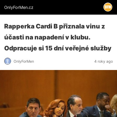
OnlyForMen.cz
Rapperka Cardi B přiznala vinu z
účasti na napadení v klubu.
Odpracuje si 15 dní veřejné služby
OnlyForMen
4 roky ago