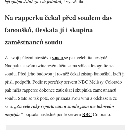
být
zodpovědné za svá jednání,“
vysvětlila.
Na rapperku čekal před soudem dav
fanoušků, tleskala jí i skupina
zaměstnanců soudu
Za svoji páteční návštěvu
soudu
se pak celebrita nestyděla.
Naopak na svém twitterovém účtu sama sdílela fotografie ze
soudu. Před jeho budovou ji rovněž čekal zástup fanoušků, kteří ji
přišli podpořit. Podle reportérky serveru NBC Melissy Colorado
pak měla rapperce dokonce zatleskat i skupinka zaměstnanců
soudu. Stalo se tak poté, co přiznala svou vinu a odcházela ze
sálu.
„Za celé roky reportování u soudu jsem nic takového
nezažila,“
popsala následně podle serveru
BBC
Colorado.