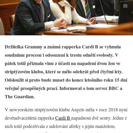
Držitelka Grammy a známá rapperka Cardi B se vyhnula
soudnímu procesu i odsouzení k trestu odnětí svobody. V
pátek totiž přiznala vinu z účasti na napadení dvou žen ve
striptýzovém klubu, které se mělo odehrát před čtyřmi lety.
Odsloužit si proto bude muset do konce letošního roku 15 dní
veřejně prospěšných prací. Informoval o tom server BBC a
The Guardian.
V newyorském striptýzovém klubu Angels měla v roce 2018 nyní
devětadvacetiletá rapperka
Cardi B
napadnout dvě sestry. Jednu z
nich totiž podezřívala z udržování aférky s jejím manželem,