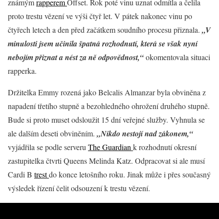
známým
rapperem
Offset. Rok poté vinu uznat odmítla a čelila
proto trestu vězení ve výši čtyř let. V pátek nakonec vinu po
čtyřech letech a den před začátkem soudního procesu přiznala.
„V
minulosti jsem učinila špatná rozhodnutí, která se však nyní
nebojím přiznat a nést za ně odpovědnost,“
okomentovala situaci
rapperka.
Držitelka Emmy rozená jako Belcalis Almanzar byla obviněna z
napadení třetího stupně a bezohledného ohrožení druhého stupně.
Bude si proto muset odsloužit 15 dní veřejné služby. Vyhnula se
ale dalším deseti obviněním.
„Nikdo nestojí nad zákonem,“
vyjádřila se podle serveru
The Guardian
k rozhodnutí okresní
zastupitelka čtvrti Queens Melinda Katz. Odpracovat si ale musí
Cardi B
trest
do konce letošního roku. Jinak může i přes současný
výsledek řízení čelit odsouzení k trestu vězení.