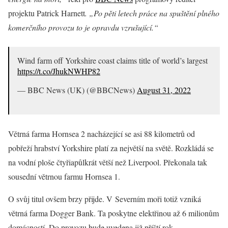
projektu Patrick Harnett
. „Po pěti letech práce na spuštění plného
komerčního provozu to je opravdu vzrušující.“
Wind farm off Yorkshire coast claims title of world’s largest
https://t.co/JhukNWHP82
— BBC News (UK) (@BBCNews)
August 31, 2022
Větrná farma Hornsea 2 nacházející se asi 88 kilometrů od
pobřeží hrabství Yorkshire platí za největší na světě. Rozkládá se
na vodní ploše čtyřiapůlkrát větší než Liverpool. Překonala tak
sousední větrnou farmu Hornsea 1.
O svůj titul ovšem brzy přijde. V Severním moři totiž vzniká
větrná farma Dogger Bank. Ta poskytne elektřinou až 6 milionům
domácností. Do provozu bude uvedena již příští rok.