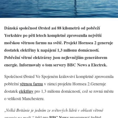
Dánská společnost Ørsted asi 88 kilometrů od pobřeží
Yorkshire po pěti letech kompletně zprovoznila největší
mořskou větrnou farmu na světě. Projekt Hornsea 2 generuje
dostatek elektřiny k napájení 1,3 milionu domácností.
Pobřežní větrné elektrárny jsou nejlevnějším generátorem
energie. Informovaly o tom servery BBC News a Electrek.
Společnost Ørsted Ve Spojeném království kompletně zprovoznila
pobřežní
větrnou farmu
v rámci projektu Hornsea 2.Generuje
dostatek
elektřiny
pro 1,3 milionu domácností, což se rovná městu
o velikosti Manchesteru.
„Velká Británie je jedním ze světových lídrů v oblasti větrné
energie na moři,“
řekl pro
BBC News
programový ředitel