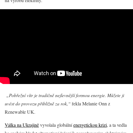
na výrobu elektřiny
.
„Pobřežní vítr je tradičně nejlevnější formou energie. Můžete ji
uvést do provozu přibližně za rok,“
řekla Melanie Onn z
Renewable UK.
Válka na Ukrajině
vyvolala globální
energetickou krizi
, a ta vedla