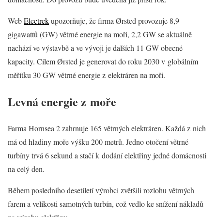
Web
Electrek
upozorňuje, že firma Ørsted provozuje 8,9
gigawattů (GW) větrné energie na moři, 2,2 GW se aktuálně
nachází ve výstavbě a ve vývoji je dalších 11 GW obecné
kapacity. Cílem Ørsted je generovat do roku 2030 v globálním
měřítku 30 GW větrné energie z elektráren na moři.
Levná energie z moře
Farma Hornsea 2 zahrnuje 165 větrných elektráren. Každá z nich
má od hladiny moře výšku 200 metrů. Jedno otočení větrné
turbíny trvá 6 sekund a stačí k dodání elektřiny jedné domácnosti
na celý den.
Během posledního desetiletí výrobci zvětšili rozlohu větrných
farem a velikosti samotných turbín, což vedlo ke snížení nákladů