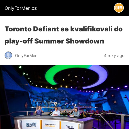
OnlyForMen.cz
Toronto Defiant se kvalifikovali do
play-off Summer Showdown
OnlyForMen
4 roky ago