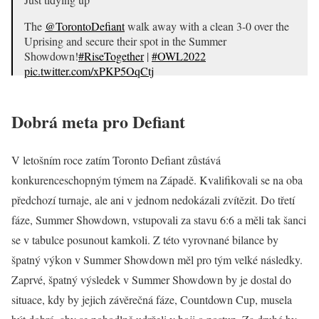
The
@TorontoDefiant
walk away with a clean 3-0 over the
Uprising and secure their spot in the Summer
Showdown!
#RiseTogether
|
#OWL2022
pic.twitter.com/xPKP5OqCtj
— Overwatch League (@overwatchleague)
August 27,
2022
Dobrá meta pro Defiant
V letošním roce zatím Toronto Defiant zůstává
konkurenceschopným týmem na Západě. Kvalifikovali se na oba
předchozí turnaje, ale ani v jednom nedokázali zvítězit. Do třetí
fáze, Summer Showdown, vstupovali za stavu 6:6 a měli tak šanci
se v tabulce posunout kamkoli. Z této vyrovnané bilance by
špatný výkon v Summer Showdown měl pro tým velké následky.
Zaprvé, špatný výsledek v Summer Showdown by je dostal do
situace, kdy by jejich závěrečná fáze, Countdown Cup, musela