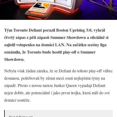
Tým Toronto Defiant porazil Boston Uprising 3:0, vyhrál
čtvrtý zápas z pěti zápasů Summer Showdown a oficiálně si
zajistil vstupenku na domácí LAN. Na začátku sezóny liga
oznámila, že Toronto bude hostit play-off o Summer
Showdown.
Nebyla však žádná záruka, že se Defiant do tohoto play-off vůbec
dostanou, potřebovali by zůstat mezi osmi nejlepšími týmy na
západě. Přesto s novou metou Junker Queen vypadají Defiant
nejen dobře, ale potenciálně i jako první trojka, která míří do své
domácí soutěže.
Just tidying up