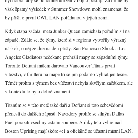
být dobrá, aby se pohodlně udrželi v boji o postup. Za druhé by
však špatný výsledek v Summer Showdown mohl znamenat, že
by přišli o první OWL LAN pořádanou v jejich zemi.
Když etapa začala, meta Junker Queen zamíchala pořadím sil na
západě. Zdálo se, že týmy, které si v regionu vytvořily výrazný
náskok, o něj ze dne na den přišly: San Francisco Shock a Los
Angeles Gladiators nečekaně prohráli mapy se západními týmy.
Toronto Defiant málem darovalo Vancouver Titans první
vítězství, v thrilleru na mapě tři se jim podařilo vyhrát jen těsně.
Téměř prohra s týmem bez vítězství nebyla skvělým začátkem, ale
v kontextu to bylo dobré znamení.
Titánům se v této metě také daří a Defiant si toto sebevědomí
přenesli do dalších zápasů. Navzdory prohře se silným Dallas
Fuel porazili všechny ostatní soupeře. A díky této výhře nad
Boston Uprising mají skóre 4:1 a oficiálně se účastní místní LAN.