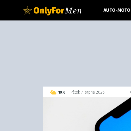
OnlyFor
Men
AUTO-MOTO
C
Pátek 7. srpna 2026
19.6
Czech