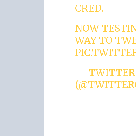
CRED.
NOW TESTI
WAY TO TW
PIC.TWITT
— TWITTER
(@TWITTER