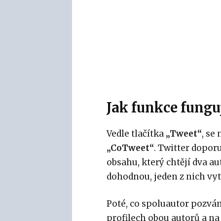
Jak funkce fungu
Vedle tlačítka
„Tweet“
, se
„CoTweet“
. Twitter dopor
obsahu, který chtějí dva au
dohodnou, jeden z nich vy
Poté, co spoluautor pozvá
profilech obou autorů a na 