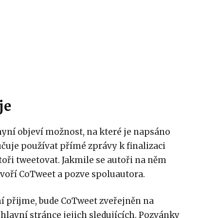
je
 nyní objeví možnost, na které je napsáno
učuje používat přímé zprávy k finalizaci
toři tweetovat. Jakmile se autoři na něm
tvoří CoTweet a pozve spoluautora.
ní přijme, bude CoTweet zveřejněn na
hlavní stránce jejich sledujících. Pozvánky