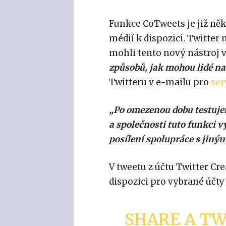
Funkce CoTweets je již ně
médií k dispozici. Twitter
mohli tento nový nástroj 
způsobů, jak mohou lidé na
Twitteru v e-mailu pro
ser
„Po omezenou dobu testujem
a společnosti tuto funkci v
posílení spolupráce s jiným
V tweetu z účtu Twitter Cre
dispozici pro vybrané účty 
SHARE A TW