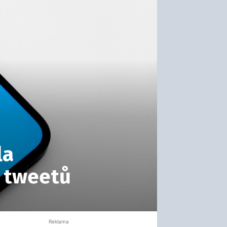
la
í tweetů
Reklama