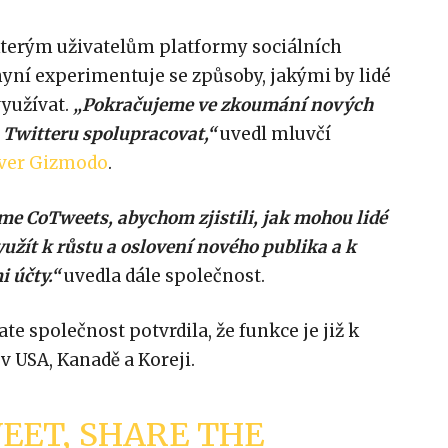
kterým uživatelům platformy sociálních
 nyní experimentuje se způsoby, jakými by lidé
využívat.
„Pokračujeme ve zkoumání nových
 Twitteru spolupracovat,“
uvedl mluvčí
ver Gizmodo
.
e CoTweets, abychom zjistili, jak mohou lidé
yužít k růstu a oslovení nového publika a k
i účty.“
uvedla dále společnost.
ate společnost potvrdila, že funkce je již k
v USA, Kanadě a Koreji.
EET, SHARE THE