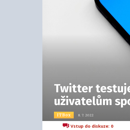
Twitter testuj
uživatelům sp
ITBox
8. 7. 2022
Vstup do diskuze:
0