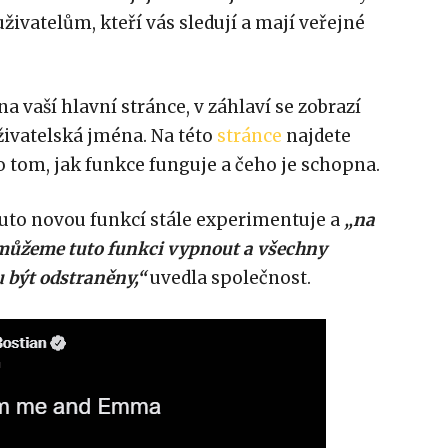
živatelům, kteří vás sledují a mají veřejné
a vaší hlavní stránce, v záhlaví se zobrazí
uživatelská jména. Na této
stránce
najdete
 tom, jak funkce funguje a čeho je schopna.
outo novou funkcí stále experimentuje a
„na
můžeme tuto funkci vypnout a všechny
být odstraněny,“
uvedla společnost.