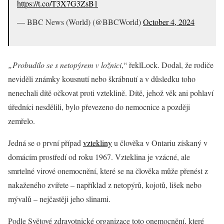
https://t.co/T3X7G3ZsB1
— BBC News (World) (@BBCWorld)
October 4, 2024
„Probudilo se s netopýrem v ložnici
,“ řeklLock. Dodal, že rodiče
neviděli známky kousnutí nebo škrábnutí a v důsledku toho
nenechali dítě očkovat proti vzteklině. Dítě, jehož věk ani pohlaví
úředníci nesdělili, bylo převezeno do nemocnice a později
zemřelo.
Jedná se o první případ
vztekliny
u člověka v Ontariu získaný v
domácím prostředí od roku 1967. Vzteklina je vzácné, ale
smrtelné virové onemocnění, které se na člověka může přenést z
nakaženého zvířete – například z netopýrů, kojotů, lišek nebo
mývalů – nejčastěji jeho slinami.
Podle Světové zdravotnické organizace toto onemocnění, které