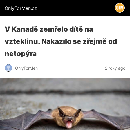
OnlyForMen.cz
V Kanadě zemřelo dítě na
vzteklinu. Nakazilo se zřejmě od
netopýra
OnlyForMen
2 roky ago