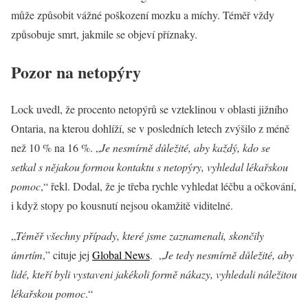
může způsobit vážné poškození mozku a míchy. Téměř vždy
způsobuje smrt, jakmile se objeví příznaky.
Pozor na netopýry
Lock uvedl, že procento netopýrů se vzteklinou v oblasti jižního
Ontaria, na kterou dohlíží, se v posledních letech zvýšilo z méně
než 10 % na 16 %. „
Je nesmírně důležité, aby každý, kdo se
setkal s nějakou formou kontaktu s netopýry, vyhledal lékařskou
pomoc
,“ řekl. Dodal, že je třeba rychle vyhledat léčbu a očkování,
i když stopy po kousnutí nejsou okamžitě viditelné.
„
Téměř všechny případy, které jsme zaznamenali, skončily
úmrtím
,” cituje jej
Global News
. „
Je tedy nesmírně důležité, aby
lidé, kteří byli vystaveni jakékoli formě nákazy, vyhledali náležitou
lékařskou pomoc
.“