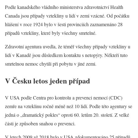
Podle kanadského vládního ministerstva zdravotnictví Health
Canada jsou případy vztekliny u lidí v zemi vzácné. Od počátku
hlášení v roce 1924 bylo v šesti provinciích zaznamenáno 28
případů vztekliny, které byly všechny smrtelné.
Zdravotní agentura uvedla, že téměř všechny případy vztekliny u
lidí v Kanadě jsou důsledkem kontaktu s netopýry. Někteří tuto
smrtelnou nemoc chytili při pobytu v jiné zemi.
V Česku letos jeden případ
V USA podle Centra pro kontrolu a prevenci nemocí (CDC)
zemře na vzteklinu ročně méně než 10 lidí. Podle této agentury se
jedná o „dramatický pokles“ oproti 60. letům 20. století. Z velké
části je způsoben snahou o prevenci.
V letech 2009 až 2018 bylo v USA zdokumentováno 25 případů