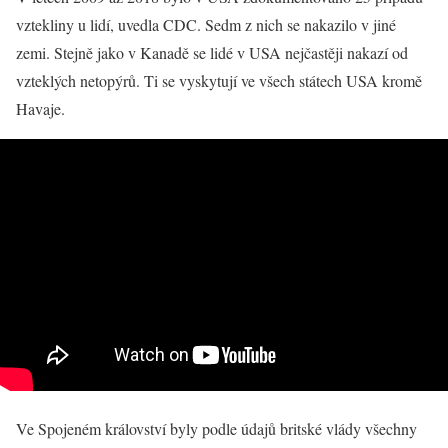
vztekliny u lidí, uvedla CDC. Sedm z nich se nakazilo v jiné
zemi. Stejně jako v Kanadě se lidé v USA nejčastěji nakazí od
vzteklých netopýrů. Ti se vyskytují ve všech státech USA kromě
Havaje.
Ve Spojeném království byly podle údajů britské vlády všechny