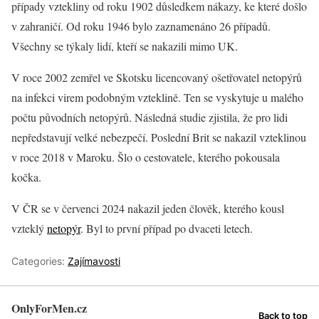
případy vztekliny od roku 1902 důsledkem nákazy, ke které došlo
v zahraničí. Od roku 1946 bylo zaznamenáno 26 případů.
Všechny se týkaly lidí, kteří se nakazili mimo UK.
V roce 2002 zemřel ve Skotsku licencovaný ošetřovatel netopýrů
na infekci virem podobným vzteklině. Ten se vyskytuje u malého
počtu původních netopýrů. Následná studie zjistila, že pro lidi
nepředstavují velké nebezpečí. Poslední Brit se nakazil vzteklinou
v roce 2018 v Maroku. Šlo o cestovatele, kterého pokousala
kočka.
V ČR se v červenci 2024 nakazil jeden člověk, kterého kousl
vzteklý
netopýr
. Byl to první případ po dvaceti letech.
Categories:
Zajímavosti
OnlyForMen.cz
Back to top