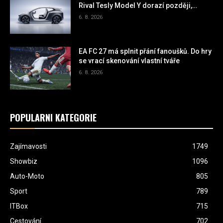
Rival Tesly Model Y dorazí později,
automobilka nechce opakovat staré
6. 8. 2026
chyby
EA FC 27 má splnit přání fanoušků. Do hry
se vrací skenování vlastní tváře
6. 8. 2026
POPULÁRNÍ KATEGORIE
Zajímavosti
1749
Showbiz
1096
Auto-Moto
805
Sport
789
ITBox
715
Cestování
702