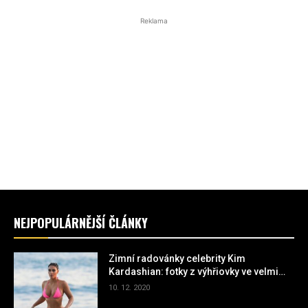
Reklama
NEJPOPULÁRNĚJŠÍ ČLÁNKY
Zimní radovánky celebrity Kim
Kardashian: fotky z výhřiovky ve velmi
miniaturních plavkách
10. 12. 2020