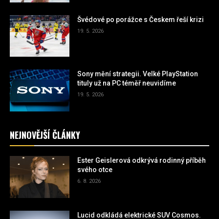
Švédové po porážce s Českem řeší krizi
19. 5. 2026
Sony mění strategii. Velké PlayStation
tituly už na PC téměř neuvidíme
19. 5. 2026
NEJNOVĚJŠÍ ČLÁNKY
Ester Geislerová odkrývá rodinný příběh
svého otce
6. 8. 2026
Lucid odkládá elektrické SUV Cosmos.