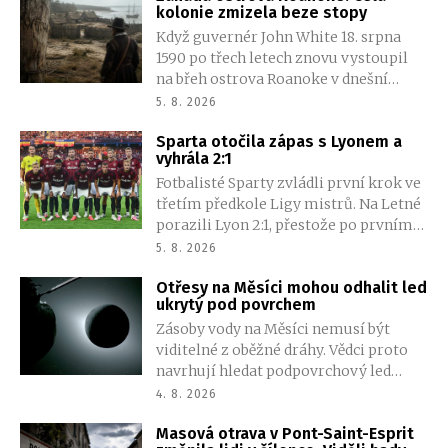
kolonie zmizela beze stopy
Když guvernér John White 18. srpna
1590 po třech letech znovu vystoupil
na břeh ostrova Roanoke v dnešní
Severní Karolíně, čekalo ho mrazivé
5. 8. 2026
ticho. Osada, kterou opustil kvůli cestě
Sparta otočila zápas s Lyonem a
do Anglie pro zásoby, stále stála.
vyhrála 2:1
Palisáda byla neporušená, domy
Fotbalisté Sparty zvládli první krok ve
nezmizely a nikde nebyly patrné
třetím předkole Ligy mistrů. Na Letné
známky násilí. Jen 117 mužů, žen a dětí,
porazili Lyon 2:1, přestože po prvním
které zde zanechal, bylo beze stopy
poločase prohrávali vlastním gólem
pryč.
5. 8. 2026
Martina Suchomela. Obrat zařídili
Otřesy na Měsíci mohou odhalit led
Matěj Ryneš a John Mercado.
ukrytý pod povrchem
Zásoby vody na Měsíci nemusí být
viditelné z oběžné dráhy. Vědci proto
navrhují hledat podpovrchový led
pomocí seismických vln, které se ve
4. 8. 2026
zmrzlé půdě šíří jinak než v suchém
Masová otrava v Pont-Saint-Esprit
materiálu. Metoda by mohla pomoci