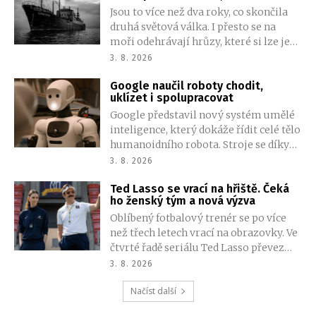
nikdy neexistovala
Jsou to více než dva roky, co skončila
2027.
druhá světová válka. I přesto se na
moři odehrávají hrůzy, které si lze jen
stěží představit. Plavidlo ve
3. 8. 2026
Filipínském moři zachytí volání o
Google naučil roboty chodit,
pomoc neznámé lodi. Když záchrana
uklízet i spolupracovat
dorazila na místo, stala se svědkem
Google představil nový systém umělé
něčeho otřesného. Tak otřesného, že
inteligence, který dokáže řídit celé tělo
mnozí pochybují, že k tomu vůbec
humanoidního robota. Stroje se díky
došlo.
němu mohou pohybovat po místnosti,
3. 8. 2026
manipulovat s předměty a
Ted Lasso se vrací na hřiště. Čeká
spolupracovat při plnění složitějších
ho ženský tým a nová výzva
úkolů.
Oblíbený fotbalový trenér se po více
než třech letech vrací na obrazovky. Ve
čtvrté řadě seriálu Ted Lasso převezme
ženský tým z druhé ligy a znovu se
3. 8. 2026
setká s řadou známých postav.
Načíst další