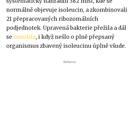
systematicky nahradili 382 míst, kde se
normálně objevuje isoleucin, a zkombinovali
21 přepracovaných ribozomálních
podjednotek. Upravená bakterie přežila a dál
se
množila
, i když nešlo o plně přepsaný
organismus zbavený isoleucinu úplně všude.
Reklama