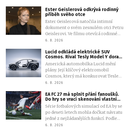
Ester Geislerová odkrývá rodinný
příběh svého otce
Ester Geislerová natočila intimní
dokument o svém zesnulém otci Petru
Geislerovi. Ve filmu otevírá rodinné
archivy a společně se sestrou Aňou
6. 8. 2026
skládá portrét talentovaného muže,
Lucid odkládá elektrické SUV
který měl v sobě vřelost i temnější
Cosmos. Rival Tesly Model Y dorazí
stránku.
později, automobilka nechce
Americká automobilka Lucid mění
opakovat staré chyby
plány. Její klíčový elektromobil
Cosmos, který má konkurovat Tesle
Model Y, se opozdí zhruba o dva roky.
6. 8. 2026
Nové vedení tvrdí, že tentokrát dá
EA FC 27 má splnit přání fanoušků.
přednost kvalitě před rychlým
Do hry se vrací skenování vlastní
uvedením na trh.
tváře
Série fotbalových simulací od EA by se
po deseti letech mohla dočkat návratu
jedné z nejžádanějších funkcí. Podle
nejnovějšího úniku nabídne EA FC 27
6. 8. 2026