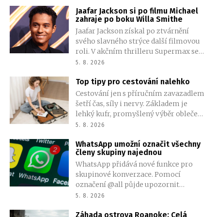
možnost naskenovat vlastní tvář a
Jaafar Jackson si po filmu Michael
přenést ji přímo do hry.
zahraje po boku Willa Smithe
Jaafar Jackson získal po ztvárnění
svého slavného strýce další filmovou
roli. V akčním thrilleru Supermax se
objeví společně s Willem Smithem a
5. 8. 2026
AnnaSophií Robb. Podrobnosti o jeho
Top tipy pro cestování nalehko
postavě zatím tvůrci tají.
Cestování jen s příručním zavazadlem
šetří čas, síly i nervy. Základem je
lehký kufr, promyšlený výběr oblečení
a omezení věcí, které balíme jen pro
5. 8. 2026
případ nouze. Méně zavazadel
WhatsApp umožní označit všechny
znamená větší volnost při přesunech a
členy skupiny najednou
méně starostí na letištích, ve vlacích i v
WhatsApp přidává nové funkce pro
ulicích měst. Jak si zabalit úsporně?
skupinové konverzace. Pomocí
označení @all půjde upozornit
všechny členy najednou, změn se
5. 8. 2026
dočkají také ankety a vytváření dalších
Záhada ostrova Roanoke: Celá
skupin.