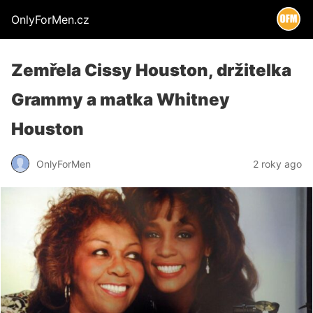
OnlyForMen.cz
Zemřela Cissy Houston, držitelka
Grammy a matka Whitney
Houston
OnlyForMen
2 roky ago