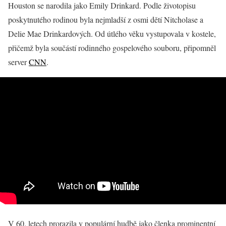
Houston se narodila jako Emily Drinkard. Podle životopisu
poskytnutého rodinou byla nejmladší z osmi dětí Nitcholase a
Delie Mae Drinkardových. Od útlého věku vystupovala v kostele,
přičemž byla součástí rodinného gospelového souboru, připomněl
server
CNN
.
V 60. letech prorazila v populární hudbě jako členka prominentní