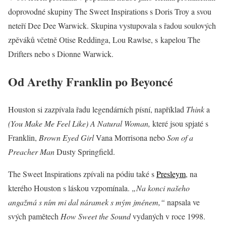
doprovodné skupiny The Sweet Inspirations s Doris Troy a svou
neteří Dee Dee Warwick. Skupina vystupovala s řadou soulových
zpěváků včetně Otise Reddinga, Lou Rawlse, s kapelou The
Drifters nebo s Dionne Warwick.
Od Arethy Franklin po Beyoncé
Houston si zazpívala řadu legendárních písní, například
Think
a
(You Make Me Feel Like) A Natural Woman,
které jsou spjaté s
Franklin,
Brown Eyed Girl
Vana Morrisona nebo
Son of a
Preacher Man
Dusty Springfield.
The Sweet Inspirations zpívali na pódiu také s
Presleym
, na
kterého Houston s láskou vzpomínala.
„Na konci našeho
angažmá s ním mi dal náramek s mým jménem,“
napsala ve
svých pamětech
How Sweet the Sound
vydaných v roce 1998.