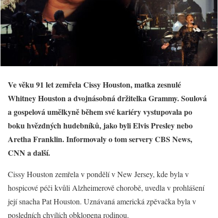
Ve věku 91 let zemřela Cissy Houston, matka zesnulé
Whitney Houston a dvojnásobná držitelka Grammy. Soulová
a gospelová umělkyně během své kariéry vystupovala po
boku hvězdných hudebníků, jako byli Elvis Presley nebo
Aretha Franklin. Informovaly o tom servery CBS News,
CNN a další.
Cissy Houston zemřela v pondělí v New Jersey, kde byla v
hospicové péči kvůli Alzheimerově chorobě, uvedla v prohlášení
její snacha Pat Houston. Uznávaná americká zpěvačka byla v
posledních chvílích obklopena rodinou.