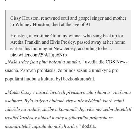
Cissy Houston, renowned soul and gospel singer and mother
to Whitney Houston, died at the age of 91.
Houston, a two-time Grammy winner who sang backup for
Aretha Franklin and Elvis Presley, passed away at her home
earlier this morning in New Jersey, according to her…
pic.twitter.com/29AHqu6Nrb
„Naše srdce jsou plná bolesti a smutku,“
uvedla dle
CBS News
— Variety (@Variety)
October 7, 2024
snacha. Zároveň prohlásila, že přínos zesnulé umělkyně pro
populární hudbu a kulturu byl bezkonkurenční.
„Matka Cissy v našich životech představovala silnou a vznešenou
osobnost. Byla to žena hluboké víry a přesvědčení, které velmi
záleželo na rodině, službě a komunitě. Její více než sedm desetiletí
trvající kariéra v oblasti hudby a zábavního průmyslu se
nesmazatelně zapsala do našich srdcí,“
dodala.