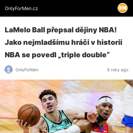
OnlyForMen.cz
LaMelo Ball přepsal dějiny NBA!
Jako nejmladšímu hráči v historii
NBA se povedl „triple double“
OnlyForMen
6 roky ago