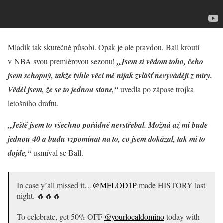
Mladík tak skutečně působí. Opak je ale pravdou. Ball kroutí
v NBA svou premiérovou sezonu!
„Jsem si vědom toho, čeho
jsem schopný, takže tyhle věci mě nijak zvlášť nevyvádějí z míry.
Věděl jsem, že se to jednou stane,“
uvedla po zápase trojka
letošního draftu.
„Ještě jsem to všechno pořádně nevstřebal. Možná až mi bude
jednou 40 a budu vzpomínat na to, co jsem dokázal, tak mi to
dojde,“
usmíval se Ball.
In case y’all missed it…
@MELOD1P
made HISTORY last
night. 🔥🔥🔥
To celebrate, get 50% OFF
@yourlocaldomino
today with