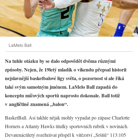
LaMelo Ball
Na tuhle otázku by se dalo odpovědět dvěma různými
způsoby. Nejen, že 19letý mladík o víkendu přepsal historii
nejslavnější basketbalové ligy světa, o pozornost si ale říká
také svým samotným jménem. LaMelo Ball zapadá do
konceptu míčových sportů naprosto dokonale. Ball totiž
v angličtině znamená „balon“.
BasketBall. Asi takhle nějak mohly vypadat po zápase Charlotte
Hornets a Atlanty Hawks titulky sportovních rubrik v novinách.
Devatenáctiletý rozehrávat přispěl k vítězství „Sršňů“ 113:105