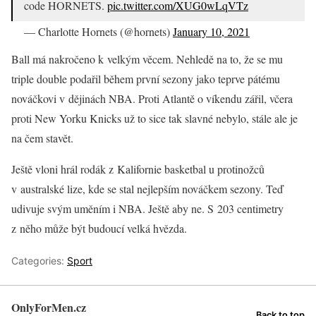
code HORNETS.
pic.twitter.com/XUG0wLqVTz
— Charlotte Hornets (@hornets)
January 10, 2021
Ball má nakročeno k velkým věcem. Nehledě na to, že se mu
triple double podařil během první sezony jako teprve pátému
nováčkovi v dějinách NBA. Proti Atlantě o víkendu zářil, včera
proti New Yorku Knicks už to sice tak slavné nebylo, stále ale je
na čem stavět.
Ještě vloni hrál rodák z Kalifornie basketbal u protinožců
v australské lize, kde se stal nejlepším nováčkem sezony. Teď
udivuje svým uměním i NBA. Ještě aby ne. S 203 centimetry
z něho může být budoucí velká hvězda.
Categories:
Sport
OnlyForMen.cz
Back to top