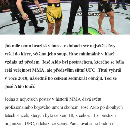
Jakmile tento brazilský borec
v dobách své největší slávy
vešel do klece, většina jeho soupeřů se minimálně v hlavě
vzdala už předem. José Aldo byl postrachem, kterého se bála
celá veřejnost MMA, ale především elitní UFC. Titul vyhrál
v roce 2010, následně ho celkem sedmkrát obhájil. Teď se
José Aldo loučí.
Jedna z největších postav v historii MMA dává světu
profesionálního bojového umění sbohem. José Aldo po dlouhých
letech služeb, kterých bylo celkem 18, z čehož 11 v prestižní
organizaci UFC, odchází ze scény. Pamatovat si ho budou i ti,