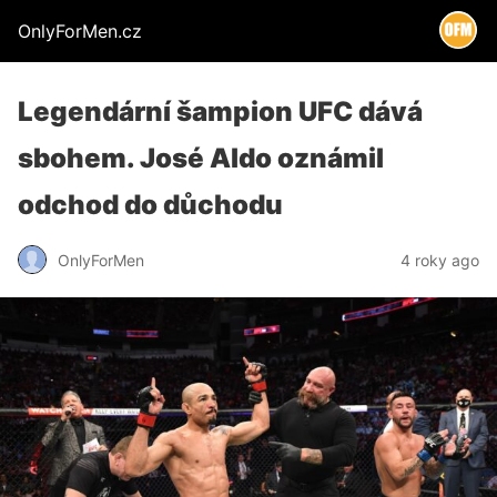
OnlyForMen.cz
Legendární šampion UFC dává
sbohem. José Aldo oznámil
odchod do důchodu
OnlyForMen
4 roky ago