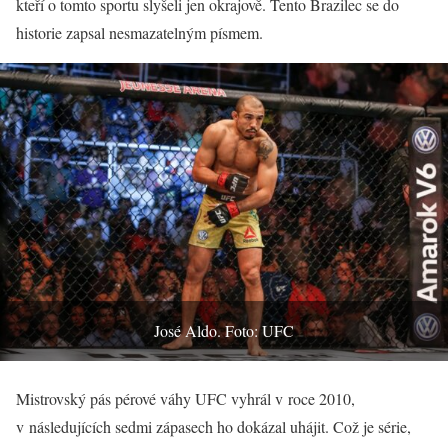
kteří o tomto sportu slyšeli jen okrajově. Tento Brazilec se do
historie zapsal nesmazatelným písmem.
José Aldo. Foto: UFC
Mistrovský pás pérové váhy UFC vyhrál v roce 2010,
v následujících sedmi zápasech ho dokázal uhájit. Což je série,