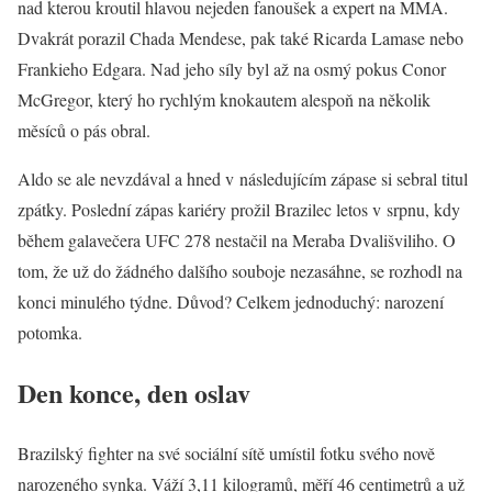
nad kterou kroutil hlavou nejeden fanoušek a expert na MMA.
Dvakrát porazil Chada Mendese, pak také Ricarda Lamase nebo
Frankieho Edgara. Nad jeho síly byl až na osmý pokus Conor
McGregor, který ho rychlým knokautem alespoň na několik
měsíců o pás obral.
Aldo se ale nevzdával a hned v následujícím zápase si sebral titul
zpátky. Poslední zápas kariéry prožil Brazilec letos v srpnu, kdy
během galavečera UFC 278 nestačil na Meraba Dvališviliho. O
tom, že už do žádného dalšího souboje nezasáhne, se rozhodl na
konci minulého týdne. Důvod? Celkem jednoduchý: narození
potomka.
Den konce, den oslav
Brazilský fighter na své sociální sítě umístil fotku svého nově
narozeného synka. Váží 3,11 kilogramů, měří 46 centimetrů a už